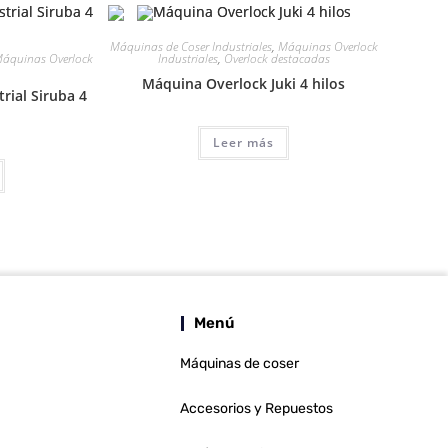
Máquinas de Coser Industriales
,
Máquinas Overlock
áquinas Overlock
Industriales
,
Overlock destacadas
Máquina Overlock Juki 4 hilos
rial Siruba 4
Leer más
Menú
Máquinas de coser
Accesorios y Repuestos