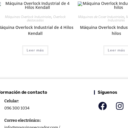
Máquinas Overlock Industriales
,
Overlock
Máquinas de Coser Industriales
,
M
destacadas
Industriales
áquina Overlock Industrial de 4 Hilos
Máquina Overlock Indust
Kendall
hilos
Leer más
Leer más
formación de contacto
Síguenos
Celular:
096 300 1034
Correo electrónico::
info@maquinasecuador.com /