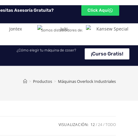
esitas Asesoría Gratuita?
Click Aquí
Somos distribuidores de:
¿Cómo elegir tu máquina de coser?
¡Curso Gratis!
>
Productos
>
Máquinas Overlock Industriales
VISUALIZACIÓN:
12
24
TODO