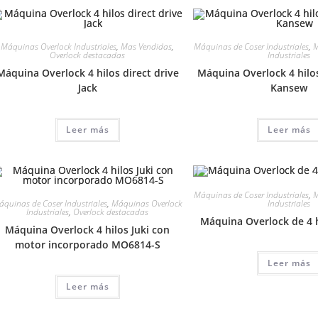
Máquinas Overlock Industriales
,
Mas Vendidas
,
Máquinas de Coser Industriales
,
M
Overlock destacadas
Industriales
Máquina Overlock 4 hilos direct drive
Máquina Overlock 4 hilos
Jack
Kansew
Leer más
Leer más
Máquinas de Coser Industriales
,
M
quinas de Coser Industriales
,
Máquinas Overlock
Industriales
Industriales
,
Overlock destacadas
Máquina Overlock de 4 
Máquina Overlock 4 hilos Juki con
motor incorporado MO6814-S
Leer más
Leer más