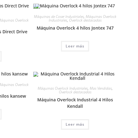
Máquinas de Coser Industriales
,
Máquinas Overlock
áquinas Overlock
Industriales
,
Overlock destacadas
Máquina Overlock 4 hilos Jontex 747
 Direct Drive
Leer más
áquinas Overlock
Máquinas Overlock Industriales
,
Mas Vendidas
,
Overlock destacadas
hilos kansew
Máquina Overlock Industrial 4 Hilos
Kendall
Leer más